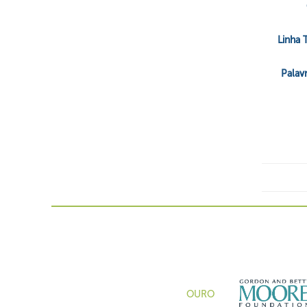
Linha 
Palav
OURO