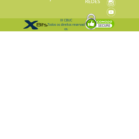
REDES
IX CBUC
Todos os direitos reservad
os.