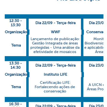
12:30 -
Dia 22/09 - Terça-feira
Dia 23/09 
13:30
Organização
WWF
Conservaçã
Lançamento de publicação:
Monito
Gestão Integrada de áreas
Biodiversida
Tema
protegidas - Uma análise da
e aplicabilid
efetividade de mosaicos
Áreas 
13:30 -
Dia 22/09 - Terça-feira
Dia 23/09 
14:30
Organização
Instituto LIFE
Certificação LIFE:
A UICN e 
Tema
Fortalecendo ações de
Áreas Prote
conservação
16:30 -
Dia 22/09 - Terça-feira
Dia 23/09 