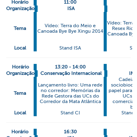
Horário
11:00
1
Organização
ISA
Vídeo: Terra 
Vídeo: Terra do Meio e
Tema
Resex Riozi
Canoada Bye Bye Xingu 2014
Canoada Bye
Local
Stand ISA
Sta
Horário
13:20 - 14:00
1
Organização
Conservação Internacional
IM
Cadeias 
Lançamento livro: Uma rede
sociobiodiv
no corredor: Memórias da
papel para c
Tema
Rede Gestora das UCs do
UCs - 
Corredor da Mata Atlântica
comerciali
bo
Local
Stand CI
Stand
Horário
16:30
1