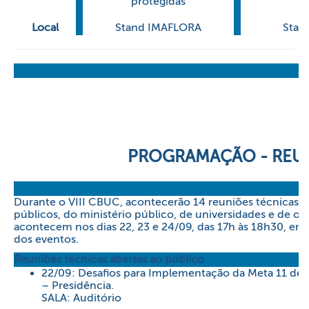
protegidas
Local
Stand IMAFLORA
Stan
PROGRAMAÇÃO - REUN
Durante o VIII CBUC, acontecerão 14 reuniões técnicas,
públicos, do ministério público, de universidades e de or
acontecem nos dias 22, 23 e 24/09, das 17h às 18h30, em 
dos eventos.
Reuniões técnicas abertas ao público
22/09: Desafios para Implementação da Meta 11 de Ai
– Presidência.
SALA: Auditório