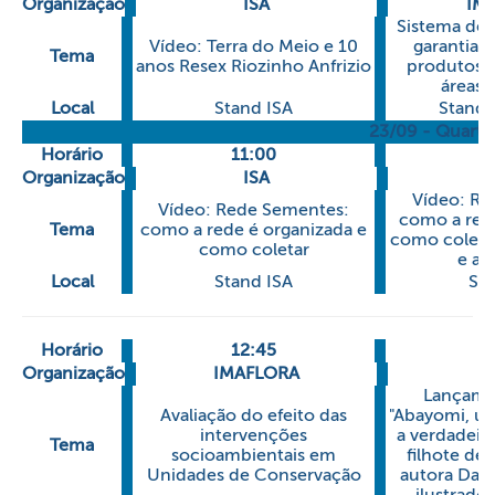
Organização
ISA
IM
Sistema de 
Vídeo: Terra do Meio e 10
garantia 
Tema
anos Resex Riozinho Anfrizio
produtos 
áreas 
Local
Stand ISA
Stand
23/09 - Quarta-
Horário
11:00
1
Organização
ISA
Vídeo: Re
Vídeo: Rede Sementes:
como a rede
Tema
como a rede é organizada e
como coletar
como coletar
e ar
Local
Stand ISA
Sta
Horário
12:45
1
Organização
IMAFLORA
Lançamen
Avaliação do efeito das
"Abayomi, um
intervenções
a verdadeira
Tema
socioambientais em
filhote de
Unidades de Conservação
autora Darc