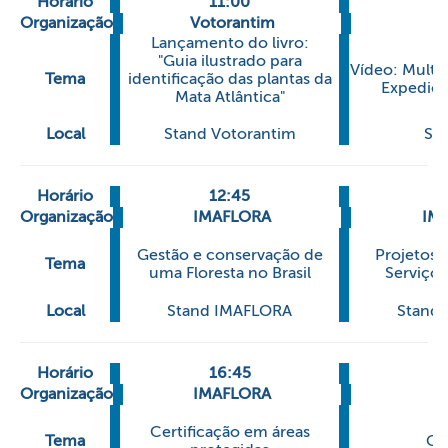
Horário
11:00
1
Organização
Votorantim
Lançamento do livro:
"Guia ilustrado para
Vídeo: Multi
Tema
identificação das plantas da
Expediç
Mata Atlântica"
Local
Stand Votorantim
Sta
Horário
12:45
1
Organização
IMAFLORA
IM
Gestão e conservação de
Projetos 
Tema
uma Floresta no Brasil
Serviços
Local
Stand IMAFLORA
Stand
Horário
16:45
Organização
IMAFLORA
O
Certificação em áreas
Tema
Co