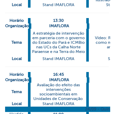
ilustrador
Local
Stand IMAFLORA
Sta
Horário
13:30
1
Organização
IMAFLORA
A estratégia de intervenção
em parceria com o governo
Vídeo: Re
Tema
do Estado do Pará e ICMBio
como mane
nas UCs da Calha Norte
arm
Paraense e na Terra do Meio
Local
Stand IMAFLORA
Sta
Horário
16:45
Organização
IMAFLORA
Avaliação do efeito das
intervenções
Tema
socioambientais em
Unidades de Conservação
Local
Stand IMAFLORA
24/09 - Quinta-