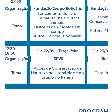
17:30
Organização
Fundação Grupo Boticário
Fundação G
Lançamento do livro:
Lançamen
Um naturalista e outros
Conservando
animais:
Tema
B
Histórias de uma vida em
Autora: Mar
campo
P
Autor: George B. Schaller
17:30 -
Dia 22/09 - Terça-feira
Dia 23/09 
18:30
Organização
SPVS
Rede
Ações de Conservação da
Tema
Natureza no Litoral Norte do
Case do 
Estado do Paraná