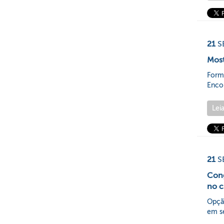
21
S
Most
Form
Encon
Lei
21
S
Cong
no c
Opçã
em se