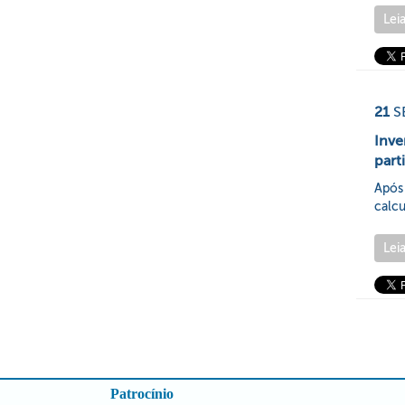
Lei
21
S
Inv
part
Após
calcu
Lei
Patrocínio