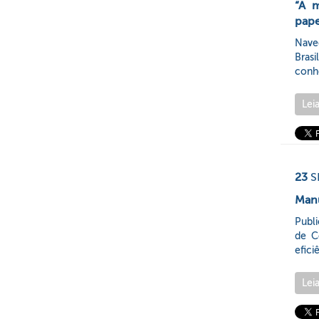
“A 
pape
Nave
Bras
conhe
Lei
23
S
Manu
Publ
de C
efici
Lei