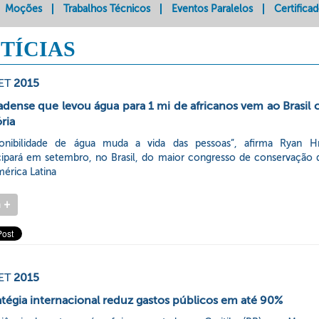
Moções
Trabalhos Técnicos
Eventos Paralelos
Certifica
TÍCIAS
ET
2015
dense que levou água para 1 mi de africanos vem ao Brasil 
ória
ponibilidade de água muda a vida das pessoas”, afirma Ryan Hr
icipará em setembro, no Brasil, do maior congresso de conservação 
érica Latina
a
+
ET
2015
atégia internacional reduz gastos públicos em até 90%