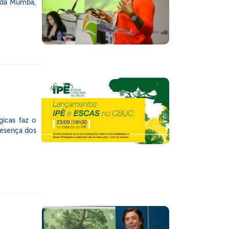
onda Mumba,
gicas faz o
resença dos