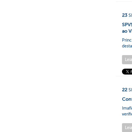
23
S
SPVS
ao V
Princ
dest
Lei
22
S
Conf
Imaf
verif
Lei