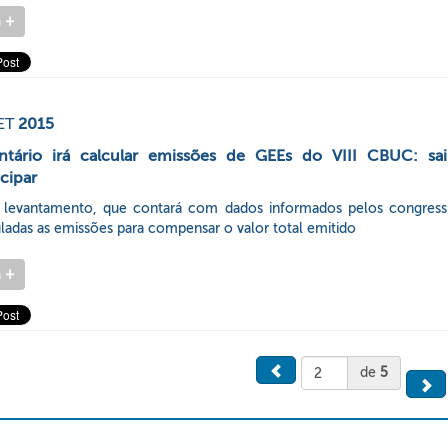
a
+
ET
2015
entário irá calcular emissões de GEEs do VIII CBUC: s
icipar
 levantamento, que contará com dados informados pelos congressi
ladas as emissões para compensar o valor total emitido
a
+
de
5