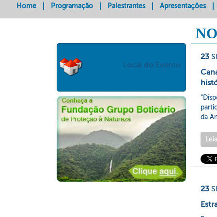
Home
Programação
Palestrantes
Apresentações
NO
23
S
Local do Evento
Cana
hist
“Dis
part
da Am
Lei
23
S
Estr