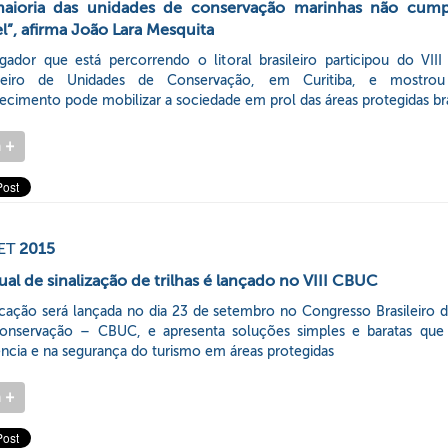
maioria das unidades de conservação marinhas não cum
l”, afirma João Lara Mesquita
gador que está percorrendo o litoral brasileiro participou do VII
ileiro de Unidades de Conservação, em Curitiba, e mostr
cimento pode mobilizar a sociedade em prol das áreas protegidas bra
a
+
ET
2015
al de sinalização de trilhas é lançado no VIII CBUC
icação será lançada no dia 23 de setembro no Congresso Brasileiro 
onservação – CBUC, e apresenta soluções simples e baratas que
ência e na segurança do turismo em áreas protegidas
a
+