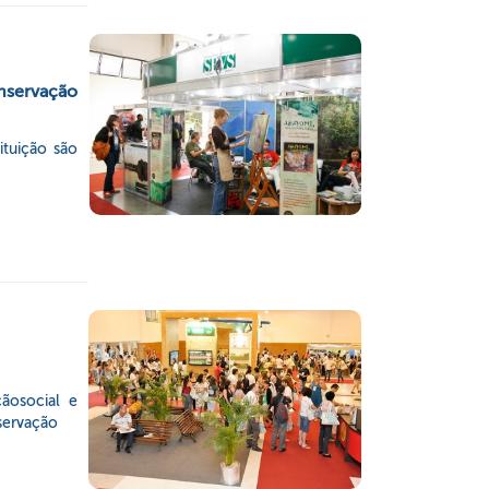
nservação
ituição são
çãosocial e
servação