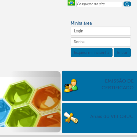
Pesquisar
no
site
Minha área
Esqueci minha senha
Entrar
EMISSÃO DE
CERTIFICADO
Anais do VIII CBUC