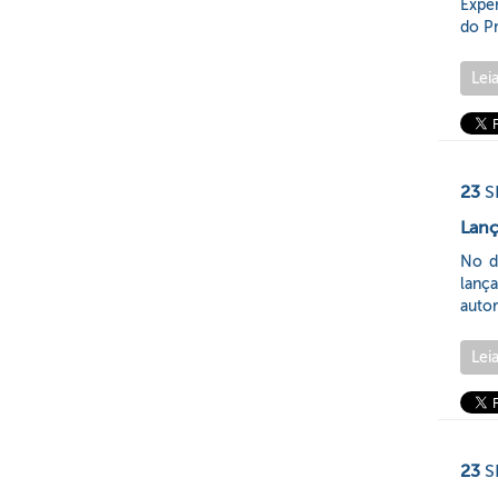
Expe
do P
Lei
23
S
Lan
No d
lança
autor
Lei
23
S